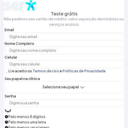
Teste grátis
Não pedimos seu cartão de crédito, salvo aquisição de módulos ou
serviços avulsos
Email
Nome Completo
Celular
Li e aceito os
Termos de Uso
e
Políticas de Privacidade
Seu papel na clínica
Selecione seu papel
Senha
Pelo menos 8 dígitos
Pelo menos uma letra
Pelo menos um número