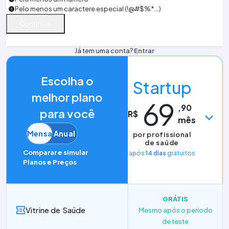
Pelo menos um caractere especial (!@#$%*...)
Continuar
Já tem uma conta?
Entrar
Escolha o
Startup
melhor plano
69
,
90
para você
R$
mês
Mensal
Anual
por profissional
de saúde
Comparar e simular
após
14 dias
gratuitos
Planos e Preços
GRÁTIS
Vitrine de Saúde
Mesmo após o período
de teste